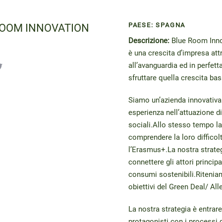
PAESE: SPAGNA
ROOM INNOVATION
Descrizione:
Blue Room Innov
è una crescita d’impresa att
all’avanguardia ed in perfett
sfruttare quella crescita basa
Siamo un’azienda innovativa 
esperienza nell’attuazione di
sociali.Allo stesso tempo l
comprendere la loro difficol
l’Erasmus+.La nostra strateg
connettere gli attori princi
consumi sostenibili.Riteniam
obiettivi del Green Deal/ Al
La nostra strategia è entrar
protagonisti con i process