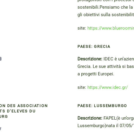
sostenibili.Pensiamo che la 
gli obiettivi sulla sostenibil
site:
https://www.blueroomi
PAESE: GRECIA
Descrizione:
IDEC è un’azien
Grecia. Le sue attività si b
a progetti Europei.
site
:
https://www.idec.gr/
ON DES ASSOCIATION
PAESE: LUSSEMBURGO
TS D’ELEVES DU
URG
Descrizione:
FAPEL(è un’orga
Lussemburgo)nata il 07/05/