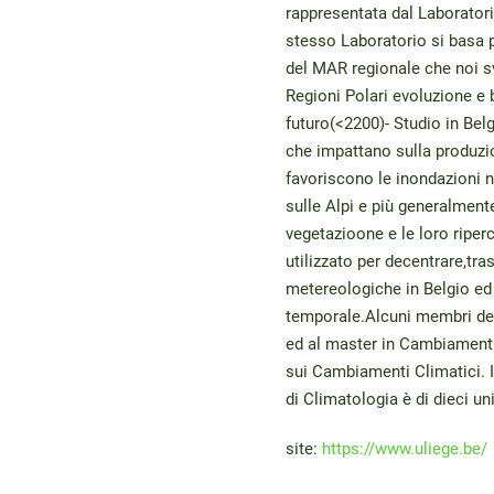
rappresentata dal Laboratori
stesso Laboratorio si basa p
del MAR regionale che noi sv
Regioni Polari evoluzione e b
futuro(<2200)- Studio in Belg
che impattano sulla produzi
favoriscono le inondazioni 
sulle Alpi e più generalment
vegetazioone e le loro riper
utilizzato per decentrare,tras
metereologiche in Belgio ed 
temporale.Alcuni membri del 
ed al master in Cambiamenti 
sui Cambiamenti Climatici. I
di Climatologia è di dieci uni
site
:
https://www.uliege.be/