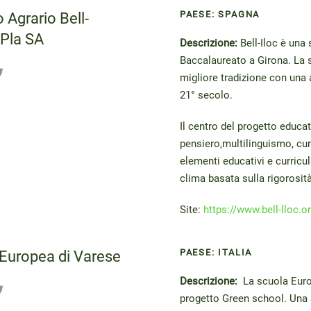
PAESE: SPAGNA
o
Agrario
Bell-
Pla
SA
Descrizione:
Bell-Iloc è una
Baccalaureato a Girona. La 
migliore tradizione con una 
21° secolo.
Il centro del progetto educat
pensiero,multilinguismo, cur
elementi educativi e curricu
clima basata sulla rigorosità,
Site:
https://www.bell-lloc.o
PAESE: ITALIA
Europea
di Varese
Descrizione:
La scuola Euro
progetto Green school. Una S