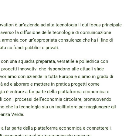
ation è un’azienda ad alta tecnologia il cui focus principale
raverso la diffusione delle tecnologie di comunicazione
a armonia con un’appropriata consulenza che ha il fine di
ta su fondi pubblici e privati.
con una squadra preparata, versatile e poliedrica con
 progetti innovativi che rispondono alle attuali sfide
avoriamo con aziende in tutta Europa e siamo in grado di
tà ad elaborare e mettere in pratica progetti come
ia è entrare a far parte della piattaforma economica e
pali con i processi dell’economia circolare, promuovendo
o che la tecnologia sia un facilitatore per raggiungere gli
leanza Verde.
e a far parte della piattaforma economica e connettere i
i di economia circolare, promuovendo consumi