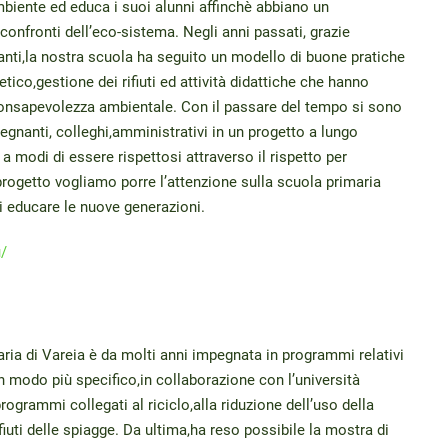
biente ed educa i suoi alunni affinchè abbiano un
confronti dell’eco-sistema. Negli anni passati, grazie
gnanti,la nostra scuola ha seguito un modello di buone pratiche
etico,gestione dei rifiuti ed attività didattiche che hanno
consapevolezza ambientale. Con il passare del tempo si sono
nsegnanti, colleghi,amministrativi in un progetto a lungo
 a modi di essere rispettosi attraverso il rispetto per
rogetto vogliamo porre l’attenzione sulla scuola primaria
di educare le nuove generazioni.
/
ria di Vareia è da molti anni impegnata in programmi relativi
In modo più specifico,in collaborazione con l’università
ogrammi collegati al riciclo,alla riduzione dell’uso della
rifiuti delle spiagge. Da ultima,ha reso possibile la mostra di