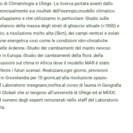
o di Climatologia a Uliège. La ricerca portata avanti dallo
rincipalmente sui risultati dell’esempio,modello climatico
iluppiamo e che utilizziamo in particolare:-Studio sulle
ilancio della massa degli strati di ghiaccio attuale (>1850) e
io, a risoluzione molto alta (5km), dei campi ventosi e solari
one energetica così come le condizioni idro-climatiche
nelle Ardenne.-Studio dei cambiamenti del manto nevoso
e in Europa.-Studio dei cambiamenti della flora ,della
cussioni sul clima in Africa dove il modello MAR è stato
ferire i futuri scenari.-Realizzare,ogni giorno, previsioni
in Groenlandia per 10 giorni,ad alta risoluzione spazio-
Laboratorio insegnano,inoltre,al corso di laurea in Geografia
Globali che si tengono all’università di Uliège ed al MOOC
l numero degli esperti remunerati nello staff del Laboratorio
tà.